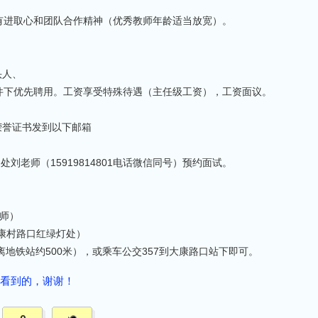
，有进取心和团队合作精神（优秀教师年龄适当放宽）。
头人、
件下优先聘用。工资享受特殊待遇（主任级工资），工资面议。
、荣誉证书发到以下邮箱
务处刘老师（15919814801电话微信同号）预约面试。
老师）
大康村路口红绿灯处）
地铁站约500米），或乘车公交357到大康路口站下即可。
看到的，谢谢！