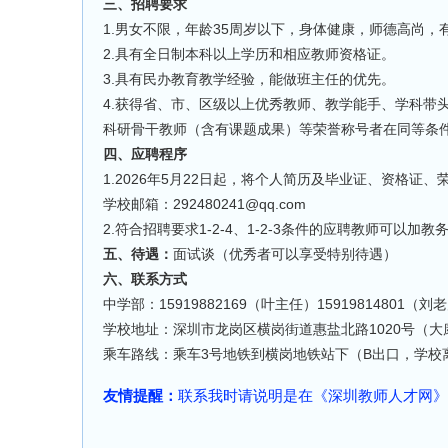
三、招聘要求
1.男女不限，年龄35周岁以下，身体健康，师德高尚
2.具有全日制本科以上学历和相应教师资格证。
3.具有民办教育教学经验，能做班主任的优先。
4.获得省、市、区级以上优秀教师、教学能手、学科带
科研骨干教师（含有课题成果）等荣誉称号者在同等条
四、应聘程序
1.2026年5月22日起，将个人简历及毕业证、资格证
学校邮箱：292480241@qq.com
2.符合招聘要求1-2-4、1-2-3条件的应聘教师可以加教
五、待遇：
面试谈（优秀者可以享受特别待遇）
六、联系方式
中学部：15919882169（叶主任）15919814801（刘
学校地址：深圳市龙岗区横岗街道惠盐北路1020号（
乘车路线：乘车3号地铁到横岗地铁站下（B出口，学校离
友情提醒：
联系我时请说明是在《深圳教师人才网》