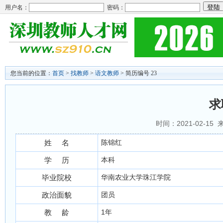
用户名：
密码：
您当前的位置：
首页
>
找教师
>
语文教师
> 简历编号 23
求
时间：2021-02-15
姓 名
陈锦红
学 历
本科
毕业院校
华南农业大学珠江学院
政治面貌
团员
教 龄
1年