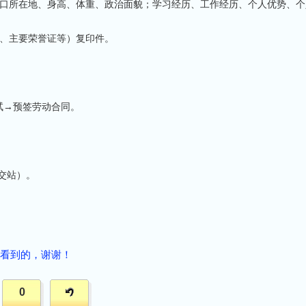
户口所在地、身高、体重、政治面貌；学习经历、工作经历、个人优势、个
证、主要荣誉证等）复印件。
试→预签劳动合同。
交站）。
看到的，谢谢！
0