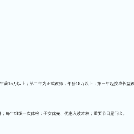
年薪15万以上；第二年为正式教师，年薪18万以上；第三年起按成长型
餐；每年组织一次体检；子女优先、优惠入读本校；重要节日慰问金。