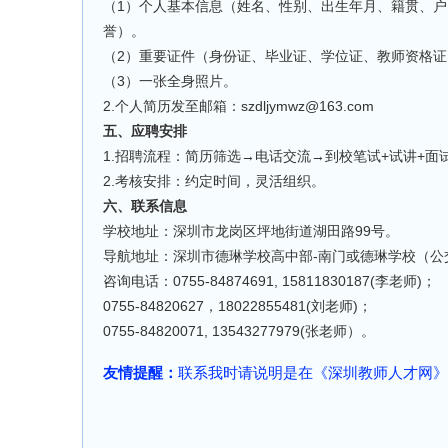
（1）个人基本信息（姓名、性别、出生年月、籍贯、
誉）。
（2）重要证件（身份证、毕业证、学位证、教师资格
（3）一张全身照片。
2.个人简历发至邮箱：szdljymwz@163.com
五、应聘安排
1.招聘流程：简历筛选→电话交流→到校笔试+试讲+面
2.考核安排：约定时间，灵活组织。
六、联系信息
学校地址：深圳市龙岗区坪地街道湖田路99号。
导航地址：深圳市德琳学校高中部-南门或德琳学校（公
咨询电话：0755-84874691, 15811830187(李老师)；
0755-84820627，18022855481(刘老师)；
0755-84820071, 13543277979(张老师）。
友情提醒：
联系我时请说明是在《深圳教师人才网》