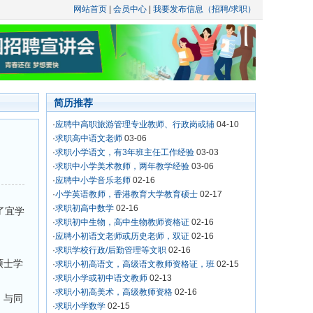
网站首页
|
会员中心
|
我要发布信息（招聘/求职）
简历推荐
·
应聘中高职旅游管理专业教师、行政岗或辅
04-10
·
求职高中语文老师
03-06
·
求职小学语文，有3年班主任工作经验
03-03
·
求职中小学美术教师，两年教学经验
03-06
·
应聘中小学音乐老师
02-16
·
小学英语教师，香港教育大学教育硕士
02-17
·
求职初高中数学
02-16
了宜学
·
求职初中生物，高中生物教师资格证
02-16
·
应聘小初语文老师或历史老师，双证
02-16
·
求职学校行政/后勤管理等文职
02-16
硕士学
·
求职小初高语文，高级语文教师资格证，班
02-15
·
求职小学或初中语文教师
02-13
·
求职小初高美术，高级教师资格
02-16
，与同
·
求职小学数学
02-15