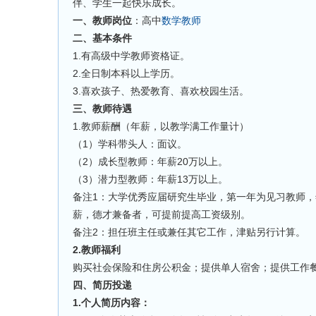
伴、学生一起快乐成长。
一、教师岗位
：高中
数学教师
二、基本条件
1.有高级中学教师资格证。
2.全日制本科以上学历。
3.喜欢孩子、热爱教育、喜欢校园生活。
三、教师待遇
1.教师薪酬（年薪，以教学满工作量计）
（1）学科带头人：面议。
（2）成长型教师：年薪20万以上。
（3）潜力型教师：年薪13万以上。
备注1：大学优秀应届研究生毕业，第一年为见习教师，
薪，德才兼备者，可提前提高工资级别。
备注2：担任班主任或兼任其它工作，津贴另行计算。
2.教师福利
购买社会保险和住房公积金；提供单人宿舍；提供工作
四、简历投递
1.个人简历内容：