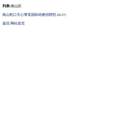
列表:
南山区
南山蛇口天心菁英国际幼教招聘托
(02-27)
返回
网站首页