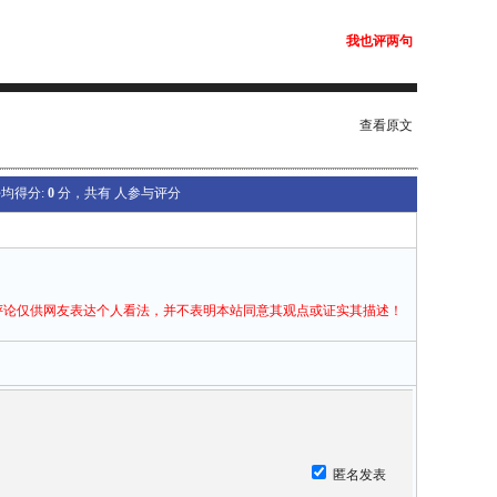
我也评两句
查看原文
均得分:
0
分，共有
人参与评分
评论仅供网友表达个人看法，并不表明本站同意其观点或证实其描述！
匿名发表