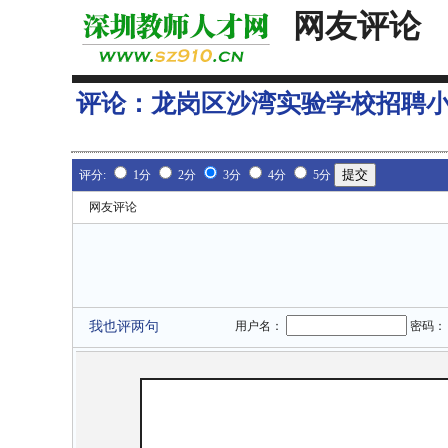
网友评论
评论：
龙岗区沙湾实验学校招聘
评分:
1分
2分
3分
4分
5分
网友评论
我也评两句
用户名：
密码